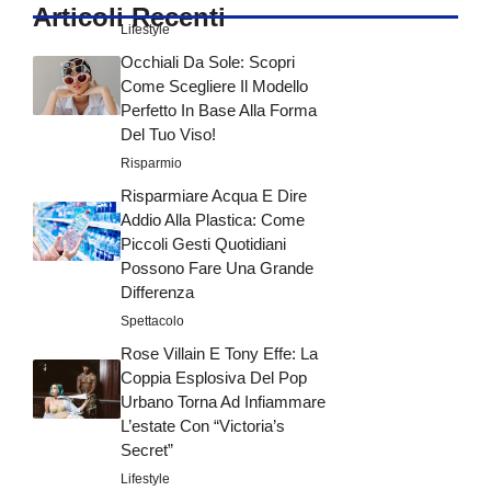
Articoli Recenti
Lifestyle
Occhiali Da Sole: Scopri
Come Scegliere Il Modello
Perfetto In Base Alla Forma
Del Tuo Viso!
Risparmio
Risparmiare Acqua E Dire
Addio Alla Plastica: Come
Piccoli Gesti Quotidiani
Possono Fare Una Grande
Differenza
Spettacolo
Rose Villain E Tony Effe: La
Coppia Esplosiva Del Pop
Urbano Torna Ad Infiammare
L’estate Con “Victoria’s
Secret”
Lifestyle