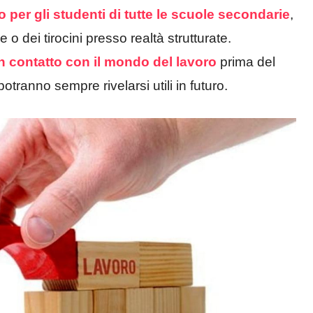
o per gli studenti di tutte le scuole secondarie
,
ge o dei tirocini presso realtà strutturate.
in contatto con il mondo del lavoro
prima del
tranno sempre rivelarsi utili in futuro.