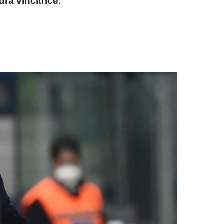
dra vincitrice
.