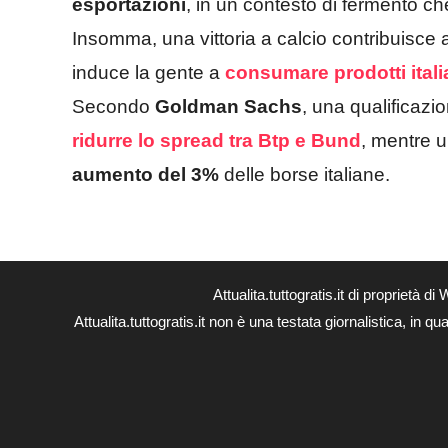
esportazioni
, in un contesto di fermento ch
Insomma, una vittoria a calcio contribuisce 
induce la gente a
consumare prodotti itali
Secondo
Goldman Sachs
, una qualificazi
ridurre lo spread tra Btp e Bund
, mentre u
aumento del 3%
delle borse italiane.
Attualita.tuttogratis.it di proprie
Attualita.tuttogratis.it non è una testata giornalistica, in