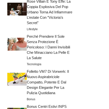
Rose Villain E Tony Effe: La
Coppia Esplosiva Del Pop
Urbano Torna Ad Infiammare
L’estate Con “Victoria’s
Secret”
Lifestyle
Perché Prendere Il Sole
Senza Protezione È
Pericoloso: I Danni Invisibili
Che Minacciano La Pelle E
La Salute
Tecnologia
Folletto VM7 Di Vorwerk: Il
Nuovo Aspirabriciole
Compatto, Potente E Dal
Design Elegante Per La
Pulizia Quotidiana
Bonus
Bonus Centri Estivi INPS