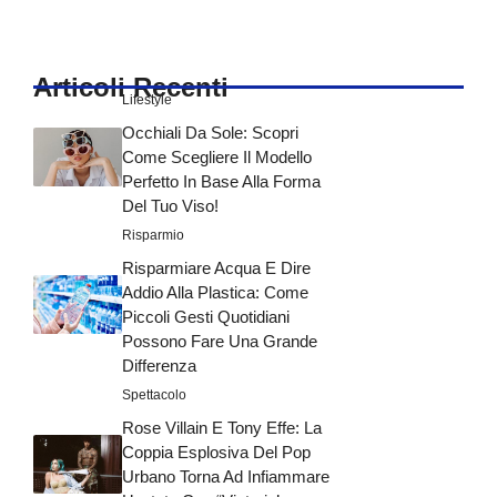
Articoli Recenti
Lifestyle
Occhiali Da Sole: Scopri
Come Scegliere Il Modello
Perfetto In Base Alla Forma
Del Tuo Viso!
Risparmio
Risparmiare Acqua E Dire
Addio Alla Plastica: Come
Piccoli Gesti Quotidiani
Possono Fare Una Grande
Differenza
Spettacolo
Rose Villain E Tony Effe: La
Coppia Esplosiva Del Pop
Urbano Torna Ad Infiammare