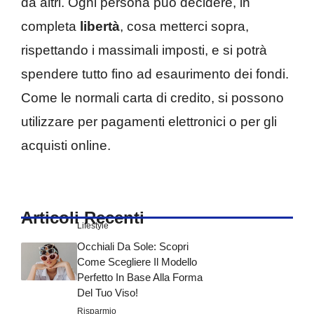
da altri. Ogni persona può decidere, in
completa
libertà
, cosa metterci sopra,
rispettando i massimali imposti, e si potrà
spendere tutto fino ad esaurimento dei fondi.
Come le normali carta di credito, si possono
utilizzare per pagamenti elettronici o per gli
acquisti online.
Articoli Recenti
Lifestyle
Occhiali Da Sole: Scopri
Come Scegliere Il Modello
Perfetto In Base Alla Forma
Del Tuo Viso!
Risparmio