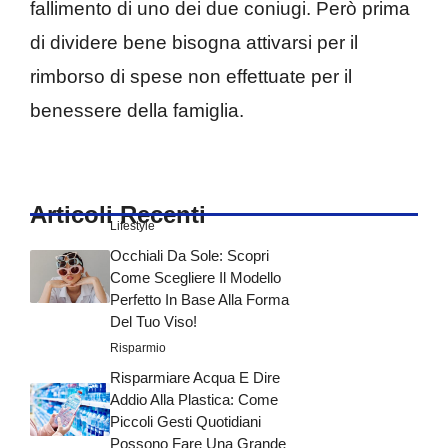
fallimento di uno dei due coniugi. Però prima
di dividere bene bisogna attivarsi per il
rimborso di spese non effettuate per il
benessere della famiglia.
Articoli Recenti
Lifestyle
Occhiali Da Sole: Scopri
Come Scegliere Il Modello
Perfetto In Base Alla Forma
Del Tuo Viso!
Risparmio
Risparmiare Acqua E Dire
Addio Alla Plastica: Come
Piccoli Gesti Quotidiani
Possono Fare Una Grande