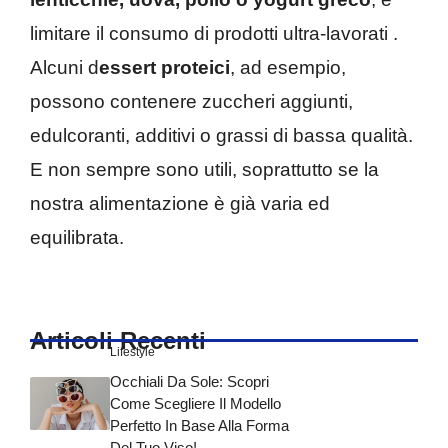
limitare il consumo di prodotti ultra-lavorati .
Alcuni d
essert proteici
, ad esempio,
possono contenere zuccheri aggiunti,
edulcoranti, additivi o grassi di bassa qualità.
E non sempre sono utili, soprattutto se la
nostra alimentazione è già varia ed
equilibrata.
Articoli Recenti
Lifestyle
Occhiali Da Sole: Scopri
Come Scegliere Il Modello
Perfetto In Base Alla Forma
Del Tuo Viso!