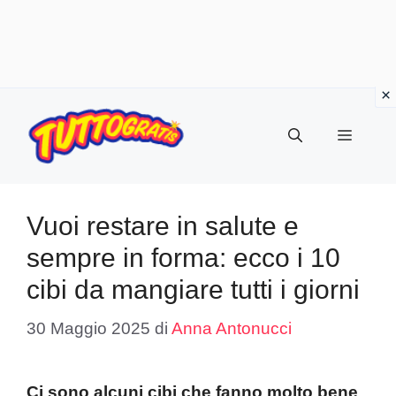
Vai
al
Menu
contenuto
Vuoi restare in salute e
sempre in forma: ecco i 10
cibi da mangiare tutti i giorni
30 Maggio 2025
di
Anna Antonucci
Ci sono alcuni cibi che fanno molto bene