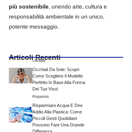
più sostenibile
, unendo arte, cultura e
responsabilità ambientale in un unico,
potente messaggio.
Articoli Recenti
Lifestyle
Occhiali Da Sole: Scopri
Come Scegliere Il Modello
Perfetto In Base Alla Forma
Del Tuo Viso!
Risparmio
Risparmiare Acqua E Dire
Addio Alla Plastica: Come
Piccoli Gesti Quotidiani
Possono Fare Una Grande
Differenza