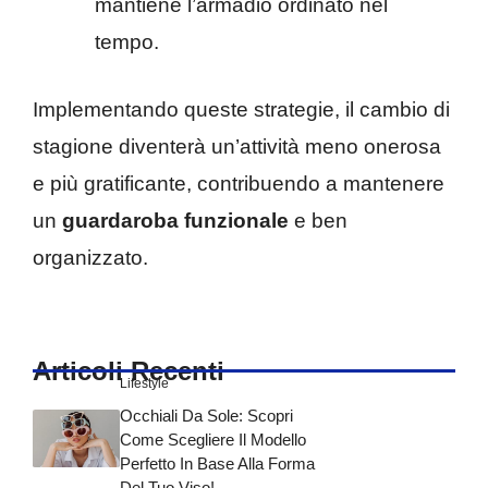
mantiene l’armadio ordinato nel
tempo.
Implementando queste strategie, il cambio di
stagione diventerà un’attività meno onerosa
e più gratificante, contribuendo a mantenere
un
guardaroba funzionale
e ben
organizzato.
Articoli Recenti
Lifestyle
Occhiali Da Sole: Scopri
Come Scegliere Il Modello
Perfetto In Base Alla Forma
Del Tuo Viso!