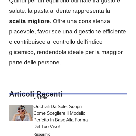
Quindi per un equilibrio ottimale tra gusto e
salute, la pasta al dente rappresenta la
scelta migliore
. Offre una consistenza
piacevole, favorisce una digestione efficiente
e contribuisce al controllo dell’indice
glicemico, rendendola ideale per la maggior
parte delle persone.
Articoli Recenti
Lifestyle
Occhiali Da Sole: Scopri
Come Scegliere Il Modello
Perfetto In Base Alla Forma
Del Tuo Viso!
Risparmio