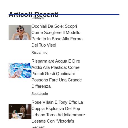
Articoli Recenti
Lifestyle
Occhiali Da Sole: Scopri
Come Scegliere Il Modello
Perfetto In Base Alla Forma
Del Tuo Viso!
Risparmio
Risparmiare Acqua E Dire
Addio Alla Plastica: Come
Piccoli Gesti Quotidiani
Possono Fare Una Grande
Differenza
Spettacolo
Rose Villain E Tony Effe: La
Coppia Esplosiva Del Pop
Urbano Torna Ad Infiammare
L’estate Con “Victoria’s
Secret”