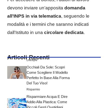
devono inviare un’apposita
domanda
all’INPS in via telematica
, seguendo le
modalità e i termini che saranno indicati
dall’Istituto in una
circolare dedicata
.
Articoli Recenti
Lifestyle
Occhiali Da Sole: Scopri
Come Scegliere Il Modello
Perfetto In Base Alla Forma
Del Tuo Viso!
Risparmio
Risparmiare Acqua E Dire
Addio Alla Plastica: Come
Piccoli Gesti Quotidiani