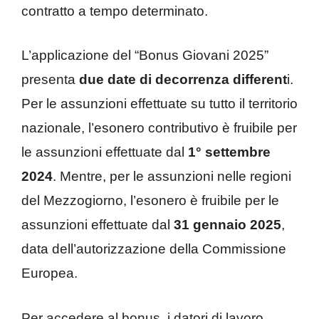
contratto a tempo determinato. ​
L’applicazione del “Bonus Giovani 2025”
presenta
due date di decorrenza different
i.
Per le assunzioni effettuate su tutto il territorio
nazionale, l’esonero contributivo è fruibile per
le assunzioni effettuate dal
1° settembre
2024
. Mentre, per le assunzioni nelle regioni
del Mezzogiorno, l’esonero è fruibile per le
assunzioni effettuate dal
31 gennaio 2025
,
data dell’autorizzazione della Commissione
Europea. ​
Per accedere al bonus, i datori di lavoro