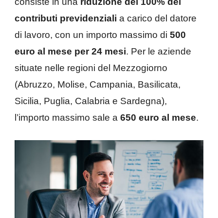
consiste in una
riduzione del 100% dei
contributi previdenziali
a carico del datore
di lavoro, con un importo massimo di
500
euro al mese per 24 mesi
. Per le aziende
situate nelle regioni del Mezzogiorno
(Abruzzo, Molise, Campania, Basilicata,
Sicilia, Puglia, Calabria e Sardegna),
l’importo massimo sale a
650 euro al mese
.