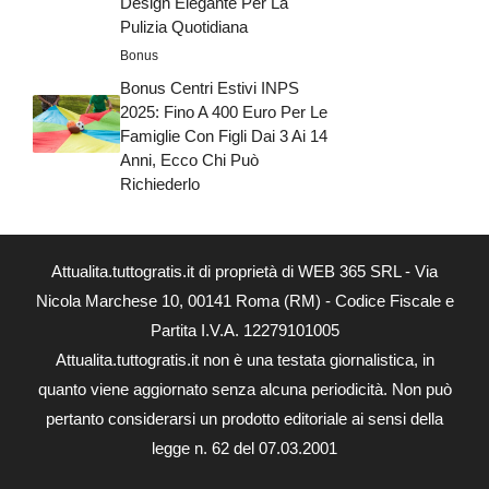
Design Elegante Per La
Pulizia Quotidiana
Bonus
Bonus Centri Estivi INPS
2025: Fino A 400 Euro Per Le
Famiglie Con Figli Dai 3 Ai 14
Anni, Ecco Chi Può
Richiederlo
Attualita.tuttogratis.it di proprietà di WEB 365 SRL - Via
Nicola Marchese 10, 00141 Roma (RM) - Codice Fiscale e
Partita I.V.A. 12279101005
Attualita.tuttogratis.it non è una testata giornalistica, in
quanto viene aggiornato senza alcuna periodicità. Non può
pertanto considerarsi un prodotto editoriale ai sensi della
legge n. 62 del 07.03.2001