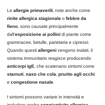
Le
allergie primaverili
, note anche come
rinite allergica stagionale
o
febbre da
fieno
, sono causate principalmente
dall’
esposizione ai pollini
di piante come
graminacee, betulle, parietaria e cipressi.
Quando questi
allergeni
vengono inalati, il
sistema immunitario reagisce producendo
anticorpi IgE
, che scatenano sintomi come
starnuti
,
naso che cola
,
prurito agli occhi
e
congestione nasale
.
I sintomi possono variare in intensità e
includere anche
congiuntivite allergica
,