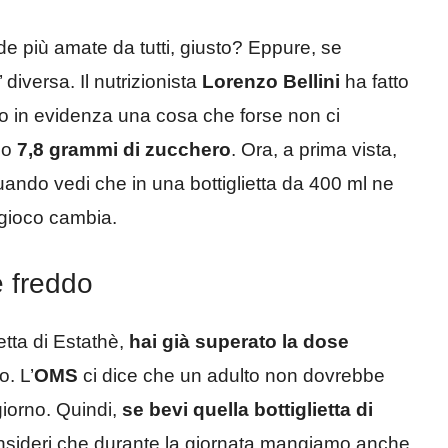
de più amate da tutti, giusto? Eppure, se
 diversa. Il nutrizionista
Lorenzo Bellini
ha fatto
o in evidenza una cosa che forse non ci
no
7,8 grammi di zucchero
. Ora, a prima vista,
ando vedi che in una bottiglietta da 400 ml ne
l gioco cambia.
è freddo
etta di Estathè,
hai già superato la dose
o. L’
OMS
ci dice che un adulto non dovrebbe
giorno. Quindi,
se bevi quella bottiglietta di
consideri che durante la giornata mangiamo anche