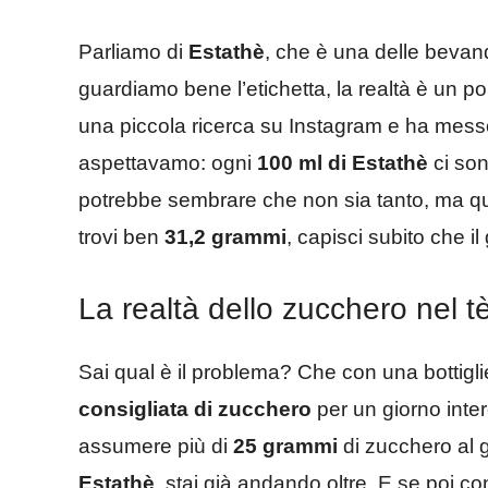
Parliamo di
Estathè
, che è una delle bevan
guardiamo bene l’etichetta, la realtà è un po’
una piccola ricerca su Instagram e ha mess
aspettavamo: ogni
100 ml di Estathè
ci so
potrebbe sembrare che non sia tanto, ma qu
trovi ben
31,2 grammi
, capisci subito che i
La realtà dello zucchero nel t
Sai qual è il problema? Che con una bottigli
consigliata di zucchero
per un giorno inter
assumere più di
25 grammi
di zucchero al 
Estathè
, stai già andando oltre. E se poi 