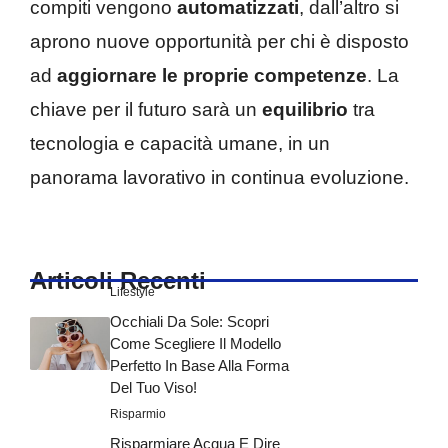
compiti vengono
automatizzati
, dall’altro si
aprono nuove opportunità per chi è disposto
ad
aggiornare le proprie competenze
. La
chiave per il futuro sarà un
equilibrio
tra
tecnologia e capacità umane, in un
panorama lavorativo in continua evoluzione.
Articoli Recenti
Lifestyle
Occhiali Da Sole: Scopri
Come Scegliere Il Modello
Perfetto In Base Alla Forma
Del Tuo Viso!
Risparmio
Risparmiare Acqua E Dire