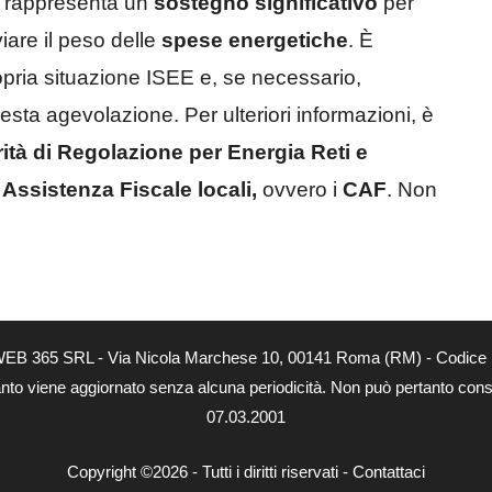
io rappresenta un
sostegno significativo
per
iare il peso delle
spese energetiche
. È
ropria situazione ISEE e, se necessario,
sta agevolazione. Per ulteriori informazioni, è
ità di Regolazione per Energia Reti e
i Assistenza Fiscale locali,
ovvero i
CAF
.​ Non
tà di WEB 365 SRL - Via Nicola Marchese 10, 00141 Roma (RM) - Codice 
 quanto viene aggiornato senza alcuna periodicità. Non può pertanto consi
07.03.2001
Copyright ©2026 - Tutti i diritti riservati -
Contattaci