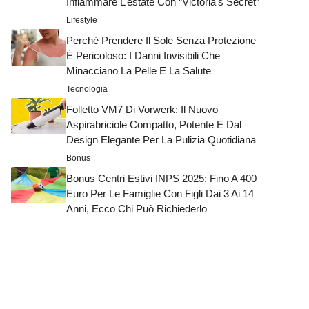
Infiammare L’estate Con “Victoria’s Secret”
Lifestyle
Perché Prendere Il Sole Senza Protezione
È Pericoloso: I Danni Invisibili Che
Minacciano La Pelle E La Salute
Tecnologia
Folletto VM7 Di Vorwerk: Il Nuovo
Aspirabriciole Compatto, Potente E Dal
Design Elegante Per La Pulizia Quotidiana
Bonus
Bonus Centri Estivi INPS 2025: Fino A 400
Euro Per Le Famiglie Con Figli Dai 3 Ai 14
Anni, Ecco Chi Può Richiederlo