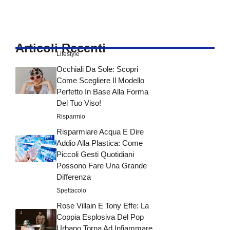
Articoli Recenti
Lifestyle
Occhiali Da Sole: Scopri
Come Scegliere Il Modello
Perfetto In Base Alla Forma
Del Tuo Viso!
Risparmio
Risparmiare Acqua E Dire
Addio Alla Plastica: Come
Piccoli Gesti Quotidiani
Possono Fare Una Grande
Differenza
Spettacolo
Rose Villain E Tony Effe: La
Coppia Esplosiva Del Pop
Urbano Torna Ad Infiammare