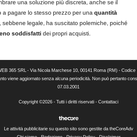
brare una soluzione più discreta, anche se il
ano a pagare lo stesso prezzo per una
quantità
ca, sebbene legale, ha suscitato polemiche, poiché
eno soddisfatti
dei propri acquisti.
tà di WEB 365 SRL - Via Nicola Marchese 10, 00141 Roma (RM) - Codice 
 quanto viene aggiornato senza alcuna periodicità. Non può pertanto consi
07.03.2001
Copyright ©2026 - Tutti i diritti riservati -
Contattaci
Le attività pubblicitarie su questo sito sono gestite da theCoreAdv
Chi siamo
-
Redazione
-
Privacy Policy
-
Disclaimer