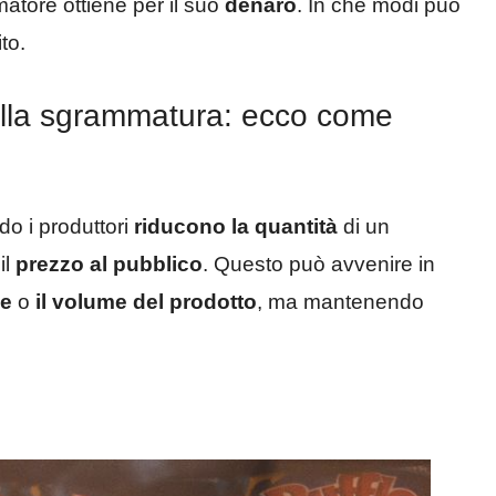
atore ottiene per il suo
denaro
. In che modi può
to.
lla sgrammatura: ecco come
do i produttori
riducono la quantità
di un
il
prezzo al pubblico
. Questo può avvenire in
ne
o
il volume del prodotto
, ma mantenendo