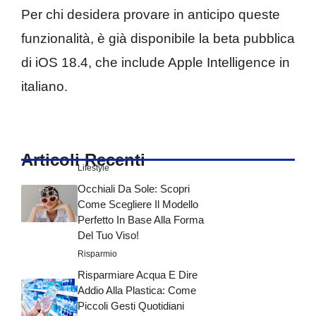
Per chi desidera provare in anticipo queste
funzionalità, è già disponibile la beta pubblica
di iOS 18.4, che include Apple Intelligence in
italiano.
Articoli Recenti
Lifestyle
Occhiali Da Sole: Scopri
Come Scegliere Il Modello
Perfetto In Base Alla Forma
Del Tuo Viso!
Risparmio
Risparmiare Acqua E Dire
Addio Alla Plastica: Come
Piccoli Gesti Quotidiani