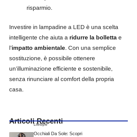
risparmio.
Investire in lampadine a LED è una scelta
intelligente che aiuta a
ridurre la bolletta
e
l’
impatto ambientale
. Con una semplice
sostituzione, è possibile ottenere
un’illuminazione efficiente e sostenibile,
senza rinunciare al comfort della propria
casa.
Articoli Recenti
Lifestyle
Occhiali Da Sole: Scopri