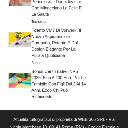
Pericoloso: I Danni Invisibili
Che Minacciano La Pelle E
La Salute
Tecnologia
Folletto VM7 Di Vorwerk: Il
Nuovo Aspirabriciole
Compatto, Potente E Dal
Design Elegante Per La
Pulizia Quotidiana
Bonus
Bonus Centri Estivi INPS
2025: Fino A 400 Euro Per Le
Famiglie Con Figli Dai 3 Ai 14
Anni, Ecco Chi Può
Richiederlo
Attualita.tuttogratis.it di proprietà di WEB 365 SRL - Via
Nicola Marchese 10, 00141 Roma (RM) - Codice Fiscale e