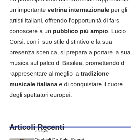
un’importante
vetrina internazionale
per gli
artisti italiani, offrendo l’opportunità di farsi
conoscere a un
pubblico più ampio
.
Lucio
Corsi, con il suo stile distintivo e la sua
presenza scenica, si prepara a portare la sua
musica sul palco di Basilea, promettendo di
rappresentare al meglio la
tradizione
musicale italiana
e di conquistare il cuore
degli spettatori europei.
Articoli Recenti
Lifestyle
Occhiali Da Sole: Scopri