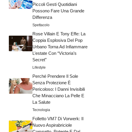
Piccoli Gesti Quotidiani
Possono Fare Una Grande
Differenza
Spettacolo
Rose Villain E Tony Effe: La
Coppia Esplosiva Del Pop
Urbano Torna Ad Infiammare
L’estate Con “Victoria’s
Secret”
Lifestyle
Perché Prendere Il Sole
Senza Protezione È
Pericoloso: I Danni Invisibili
Che Minacciano La Pelle E
La Salute
Tecnologia
Folletto VM7 Di Vorwerk: Il
Nuovo Aspirabriciole
Compatto, Potente E Dal