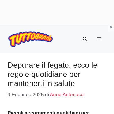
Vai
al
Menu
contenuto
Depurare il fegato: ecco le
regole quotidiane per
mantenerti in salute
9 Febbraio 2025
di
Anna Antonucci
Piccoli accorgimenti quotidiani per