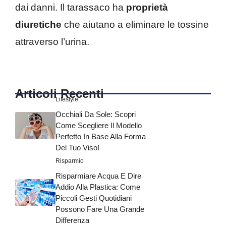
dai danni. Il tarassaco ha
proprietà
diuretiche
che aiutano a eliminare le tossine
attraverso l’urina.
Articoli Recenti
Lifestyle
Occhiali Da Sole: Scopri
Come Scegliere Il Modello
Perfetto In Base Alla Forma
Del Tuo Viso!
Risparmio
Risparmiare Acqua E Dire
Addio Alla Plastica: Come
Piccoli Gesti Quotidiani
Possono Fare Una Grande
Differenza