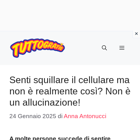
Vai
al
Menu
contenuto
Senti squillare il cellulare ma
non è realmente così? Non è
un allucinazione!
24 Gennaio 2025
di
Anna Antonucci
A molte persone succede di sentire