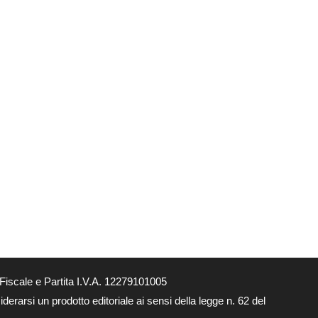
Fiscale e Partita I.V.A. 12279101005
derarsi un prodotto editoriale ai sensi della legge n. 62 del