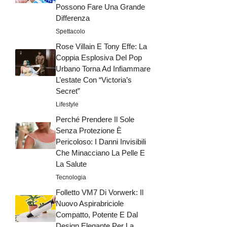
Possono Fare Una Grande
Differenza
Spettacolo
Rose Villain E Tony Effe: La
Coppia Esplosiva Del Pop
Urbano Torna Ad Infiammare
L’estate Con “Victoria’s
Secret”
Lifestyle
Perché Prendere Il Sole
Senza Protezione È
Pericoloso: I Danni Invisibili
Che Minacciano La Pelle E
La Salute
Tecnologia
Folletto VM7 Di Vorwerk: Il
Nuovo Aspirabriciole
Compatto, Potente E Dal
Design Elegante Per La