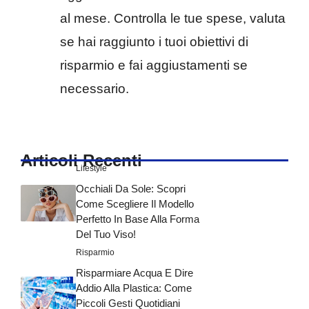
al mese. Controlla le tue spese, valuta
se hai raggiunto i tuoi obiettivi di
risparmio e fai aggiustamenti se
necessario.
Articoli Recenti
Lifestyle
Occhiali Da Sole: Scopri
Come Scegliere Il Modello
Perfetto In Base Alla Forma
Del Tuo Viso!
Risparmio
Risparmiare Acqua E Dire
Addio Alla Plastica: Come
Piccoli Gesti Quotidiani