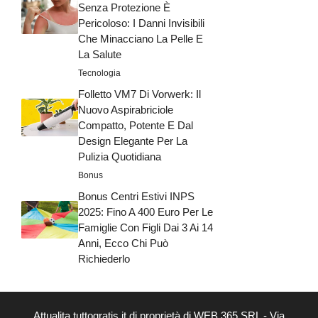
Senza Protezione È
Pericoloso: I Danni Invisibili
Che Minacciano La Pelle E
La Salute
Tecnologia
Folletto VM7 Di Vorwerk: Il
Nuovo Aspirabriciole
Compatto, Potente E Dal
Design Elegante Per La
Pulizia Quotidiana
Bonus
Bonus Centri Estivi INPS
2025: Fino A 400 Euro Per Le
Famiglie Con Figli Dai 3 Ai 14
Anni, Ecco Chi Può
Richiederlo
Attualita.tuttogratis.it di proprietà di WEB 365 SRL - Via