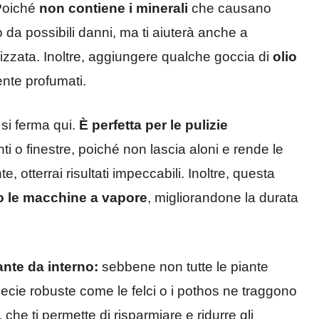
oiché
non contiene i minerali
che causano
o da possibili danni, ma ti aiuterà anche a
izzata. Inoltre, aggiungere qualche goccia di
olio
nte profumati.
 si ferma qui.
È perfetta per le pulizie
ti o finestre, poiché non lascia aloni e rende le
e, otterrai risultati impeccabili. Inoltre, questa
i o le macchine a vapore
, migliorandone la durata
ante da interno:
sebbene non tutte le piante
 specie robuste come le felci o i pothos ne traggono
, che ti permette di risparmiare e ridurre gli