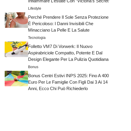
Infiammare L’estate Con “Victoria’s Secret”
Lifestyle
Perché Prendere Il Sole Senza Protezione
È Pericoloso: I Danni Invisibili Che
Minacciano La Pelle E La Salute
Tecnologia
Folletto VM7 Di Vorwerk: Il Nuovo
Aspirabriciole Compatto, Potente E Dal
Design Elegante Per La Pulizia Quotidiana
Bonus
Bonus Centri Estivi INPS 2025: Fino A 400
Euro Per Le Famiglie Con Figli Dai 3 Ai 14
Anni, Ecco Chi Può Richiederlo