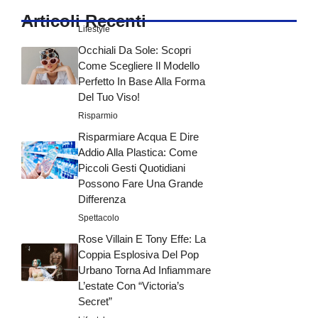
Articoli Recenti
Lifestyle
Occhiali Da Sole: Scopri
Come Scegliere Il Modello
Perfetto In Base Alla Forma
Del Tuo Viso!
Risparmio
Risparmiare Acqua E Dire
Addio Alla Plastica: Come
Piccoli Gesti Quotidiani
Possono Fare Una Grande
Differenza
Spettacolo
Rose Villain E Tony Effe: La
Coppia Esplosiva Del Pop
Urbano Torna Ad Infiammare
L’estate Con “Victoria’s
Secret”