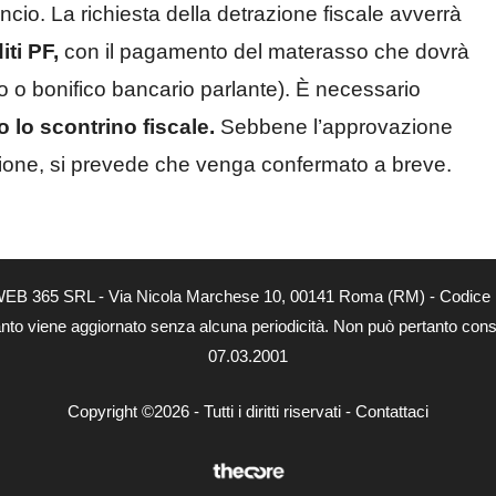
ancio. La richiesta della detrazione fiscale avverrà
iti PF,
con il pagamento del materasso che dovrà
to o bonifico bancario parlante). È necessario
 o lo scontrino fiscale.
Sebbene l’approvazione
izione, si prevede che venga confermato a breve.
tà di WEB 365 SRL - Via Nicola Marchese 10, 00141 Roma (RM) - Codice 
 quanto viene aggiornato senza alcuna periodicità. Non può pertanto consi
07.03.2001
Copyright ©2026 - Tutti i diritti riservati -
Contattaci