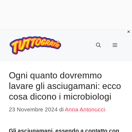
Vai
al
Menu
contenuto
Ogni quanto dovremmo
lavare gli asciugamani: ecco
cosa dicono i microbiologi
23 Novembre 2024
di
Anna Antonucci
Gli asciugamani, essendo a contatto con