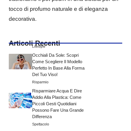
tocco di profumo naturale e di eleganza
decorativa.
Articoli Recenti
Lifestyle
Occhiali Da Sole: Scopri
Come Scegliere Il Modello
Perfetto In Base Alla Forma
Del Tuo Viso!
Risparmio
Risparmiare Acqua E Dire
Addio Alla Plastica: Come
Piccoli Gesti Quotidiani
Possono Fare Una Grande
Differenza
Spettacolo