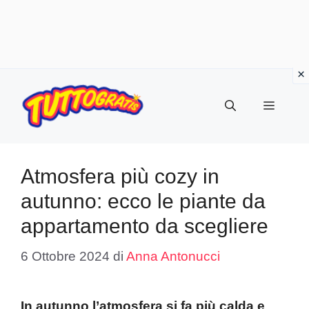
Vai
al
Menu
contenuto
Atmosfera più cozy in
autunno: ecco le piante da
appartamento da scegliere
6 Ottobre 2024
di
Anna Antonucci
In autunno l’atmosfera si fa più calda e