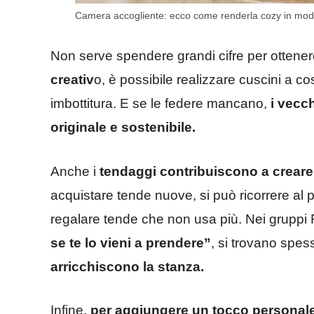
Camera accogliente: ecco come renderla cozy in modo g
Non serve spendere grandi cifre per ottener
creativ
o, è possibile realizzare cuscini a co
imbottitura. E se le federe mancano,
i vecc
originale e sostenibile.
Anche i
tendaggi contribuiscono a creare 
acquistare tende nuove, si può ricorrere al
regalare tende che non usa più. Nei gruppi
se te lo vieni a prendere”
, si trovano spes
arricchiscono la stanza.
Infine,
per aggiungere un tocco personale