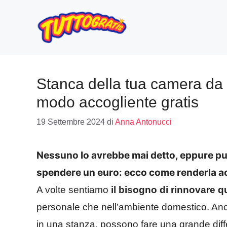
Vai
al
contenuto
Stanca della tua camera da l
modo accogliente gratis
19 Settembre 2024
di
Anna Antonucci
Nessuno lo avrebbe mai detto, eppure puo
spendere un euro: ecco come renderla a
A volte sentiamo
il bisogno di rinnovare q
personale che nell’ambiente domestico. A
in una stanza, possono fare una grande diff