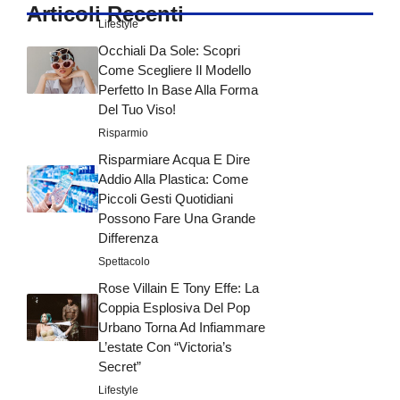
Articoli Recenti
Lifestyle
Occhiali Da Sole: Scopri
Come Scegliere Il Modello
Perfetto In Base Alla Forma
Del Tuo Viso!
Risparmio
Risparmiare Acqua E Dire
Addio Alla Plastica: Come
Piccoli Gesti Quotidiani
Possono Fare Una Grande
Differenza
Spettacolo
Rose Villain E Tony Effe: La
Coppia Esplosiva Del Pop
Urbano Torna Ad Infiammare
L’estate Con “Victoria’s
Secret”
Lifestyle