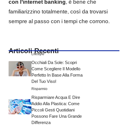
con l’internet banking
, è bene che
familiarizzino totalmente, così da trovarsi
sempre al passo con i tempi che corrono.
Articoli Recenti
Lifestyle
Occhiali Da Sole: Scopri
Come Scegliere Il Modello
Perfetto In Base Alla Forma
Del Tuo Viso!
Risparmio
Risparmiare Acqua E Dire
Addio Alla Plastica: Come
Piccoli Gesti Quotidiani
Possono Fare Una Grande
Differenza