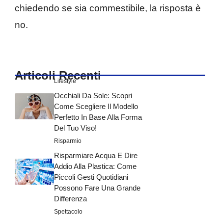
chiedendo se sia commestibile, la risposta è
no.
Articoli Recenti
Lifestyle
Occhiali Da Sole: Scopri
Come Scegliere Il Modello
Perfetto In Base Alla Forma
Del Tuo Viso!
Risparmio
Risparmiare Acqua E Dire
Addio Alla Plastica: Come
Piccoli Gesti Quotidiani
Possono Fare Una Grande
Differenza
Spettacolo