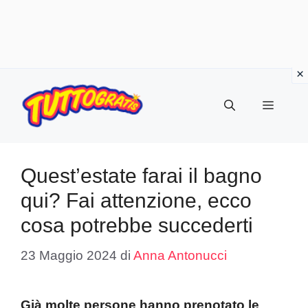
Vai
al
Menu
contenuto
Quest’estate farai il bagno
qui? Fai attenzione, ecco
cosa potrebbe succederti
23 Maggio 2024
di
Anna Antonucci
Già molte persone hanno prenotato le