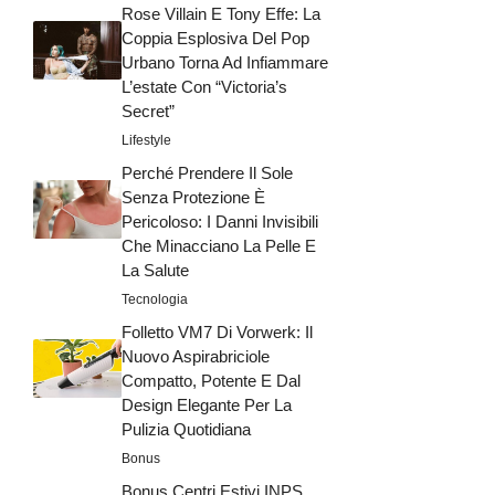
Rose Villain E Tony Effe: La
Coppia Esplosiva Del Pop
Urbano Torna Ad Infiammare
L’estate Con “Victoria’s
Secret”
Lifestyle
Perché Prendere Il Sole
Senza Protezione È
Pericoloso: I Danni Invisibili
Che Minacciano La Pelle E
La Salute
Tecnologia
Folletto VM7 Di Vorwerk: Il
Nuovo Aspirabriciole
Compatto, Potente E Dal
Design Elegante Per La
Pulizia Quotidiana
Bonus
Bonus Centri Estivi INPS