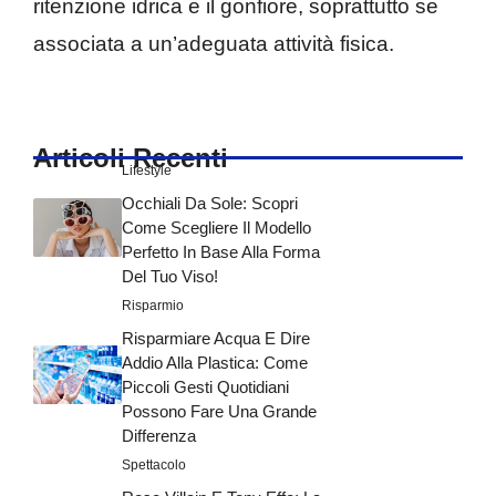
ritenzione idrica e il gonfiore, soprattutto se
associata a un’adeguata attività fisica.
Articoli Recenti
Lifestyle
Occhiali Da Sole: Scopri
Come Scegliere Il Modello
Perfetto In Base Alla Forma
Del Tuo Viso!
Risparmio
Risparmiare Acqua E Dire
Addio Alla Plastica: Come
Piccoli Gesti Quotidiani
Possono Fare Una Grande
Differenza
Spettacolo