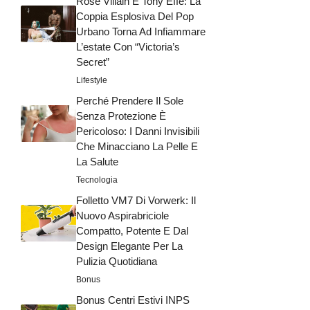
Rose Villain E Tony Effe: La
Coppia Esplosiva Del Pop
Urbano Torna Ad Infiammare
L’estate Con “Victoria’s
Secret”
Lifestyle
Perché Prendere Il Sole
Senza Protezione È
Pericoloso: I Danni Invisibili
Che Minacciano La Pelle E
La Salute
Tecnologia
Folletto VM7 Di Vorwerk: Il
Nuovo Aspirabriciole
Compatto, Potente E Dal
Design Elegante Per La
Pulizia Quotidiana
Bonus
Bonus Centri Estivi INPS