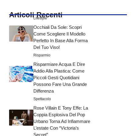
Articoli Recenti
Lifestyle
Occhiali Da Sole: Scopri
Come Scegliere Il Modello
Perfetto In Base Alla Forma
Del Tuo Viso!
Risparmio
Risparmiare Acqua E Dire
Addio Alla Plastica: Come
Piccoli Gesti Quotidiani
Possono Fare Una Grande
Differenza
Spettacolo
Rose Villain E Tony Effe: La
Coppia Esplosiva Del Pop
Urbano Torna Ad Infiammare
L’estate Con “Victoria’s
Secret”