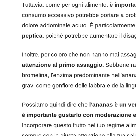
Tuttavia, come per ogni alimento,
è import
consumo eccessivo potrebbe portare a probl
dolore addominale acuto. È particolarmente 
peptica
, poiché potrebbe aumentare il disagi
Inoltre, per coloro che non hanno mai assagg
attenzione al primo assaggio.
Sebbene rar
bromelina, l’enzima predominante nell’anana
gravi come gonfiore delle labbra e della lingu
Possiamo quindi dire che
l’ananas è un ver
è importante gustarlo con moderazione e 
Incorporare questo frutto nel tuo regime ali
sempre con la giusta attenzione alla tua sal