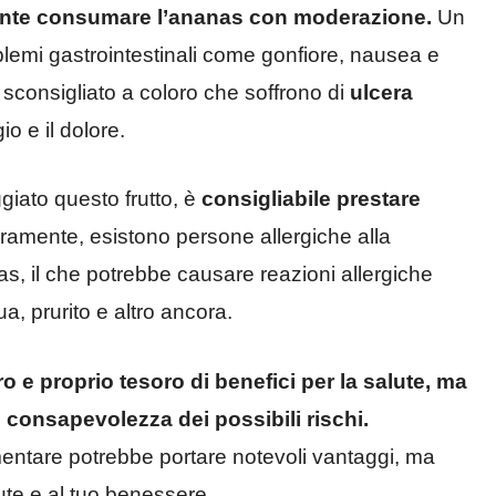
ante consumare l’ananas con moderazione.
Un
emi gastrointestinali come gonfiore, nausea e
sconsigliato a coloro che soffrono di
ulcera
o e il dolore.
iato questo frutto, è
consigliabile prestare
amente, esistono persone allergiche alla
s, il che potrebbe causare reazioni allergiche
a, prurito e altro ancora.
o e proprio tesoro di benefici per la salute, ma
consapevolezza dei possibili rischi.
mentare potrebbe portare notevoli vantaggi, ma
ute e al tuo benessere.