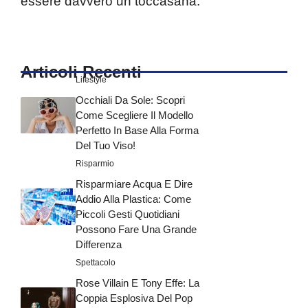
essere davvero un toccasana.
Articoli Recenti
Lifestyle
Occhiali Da Sole: Scopri
Come Scegliere Il Modello
Perfetto In Base Alla Forma
Del Tuo Viso!
Risparmio
Risparmiare Acqua E Dire
Addio Alla Plastica: Come
Piccoli Gesti Quotidiani
Possono Fare Una Grande
Differenza
Spettacolo
Rose Villain E Tony Effe: La
Coppia Esplosiva Del Pop