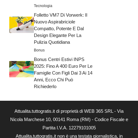
Tecnologia
Folletto VM7 Di Vorwerk: Il
Nuovo Aspirabriciole
Compatto, Potente E Dal
Design Elegante Per La
Pulizia Quotidiana
Bonus
Bonus Centri Estivi INPS
2025: Fino A 400 Euro Per Le
Famiglie Con Figli Dai 3 Ai 14
Anni, Ecco Chi Può
Richiederlo
Attualita.tuttogratis.it di proprietà di WEB 365 SRL - Via
Nicola Marchese 10, 00141 Roma (RM) - Codice Fiscale e
Partita I.V.A. 12279101005
Attualita.tuttogratis.it non è una testata giornalistica, in