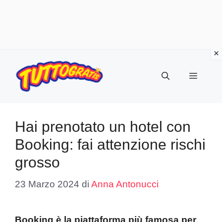
Vai
al
Menu
contenuto
Hai prenotato un hotel con
Booking: fai attenzione rischi
grosso
23 Marzo 2024
di
Anna Antonucci
Booking è la piattaforma più famosa per