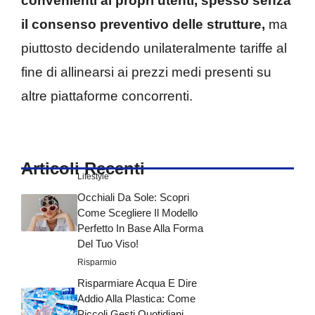
convenienti ai propri utenti, spesso senza
il consenso preventivo delle strutture,
ma
piuttosto decidendo unilateralmente tariffe al
fine di allinearsi ai prezzi medi presenti su
altre piattaforme concorrenti.
Articoli Recenti
Lifestyle
Occhiali Da Sole: Scopri
Come Scegliere Il Modello
Perfetto In Base Alla Forma
Del Tuo Viso!
Risparmio
Risparmiare Acqua E Dire
Addio Alla Plastica: Come
Piccoli Gesti Quotidiani