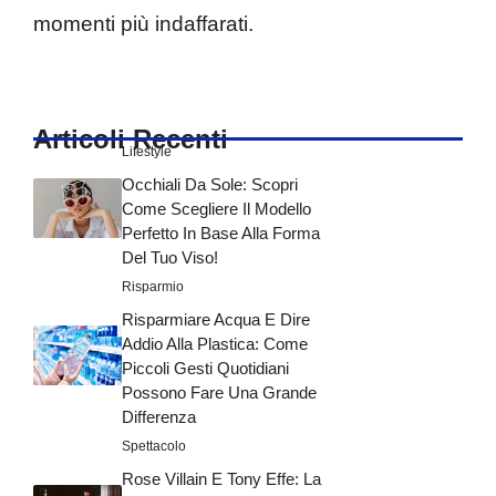
momenti più indaffarati.
Articoli Recenti
Lifestyle
Occhiali Da Sole: Scopri
Come Scegliere Il Modello
Perfetto In Base Alla Forma
Del Tuo Viso!
Risparmio
Risparmiare Acqua E Dire
Addio Alla Plastica: Come
Piccoli Gesti Quotidiani
Possono Fare Una Grande
Differenza
Spettacolo
Rose Villain E Tony Effe: La