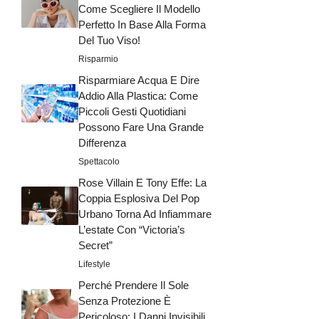
Come Scegliere Il Modello
Perfetto In Base Alla Forma
Del Tuo Viso!
Risparmio
Risparmiare Acqua E Dire
Addio Alla Plastica: Come
Piccoli Gesti Quotidiani
Possono Fare Una Grande
Differenza
Spettacolo
Rose Villain E Tony Effe: La
Coppia Esplosiva Del Pop
Urbano Torna Ad Infiammare
L’estate Con “Victoria’s
Secret”
Lifestyle
Perché Prendere Il Sole
Senza Protezione È
Pericoloso: I Danni Invisibili