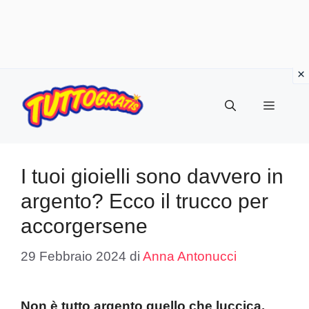
Vai
al
Menu
contenuto
I tuoi gioielli sono davvero in
argento? Ecco il trucco per
accorgersene
29 Febbraio 2024
di
Anna Antonucci
Non è tutto argento quello che luccica.