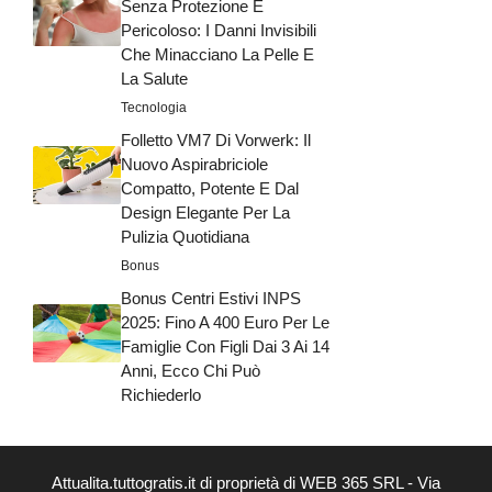
Senza Protezione È
Pericoloso: I Danni Invisibili
Che Minacciano La Pelle E
La Salute
Tecnologia
Folletto VM7 Di Vorwerk: Il
Nuovo Aspirabriciole
Compatto, Potente E Dal
Design Elegante Per La
Pulizia Quotidiana
Bonus
Bonus Centri Estivi INPS
2025: Fino A 400 Euro Per Le
Famiglie Con Figli Dai 3 Ai 14
Anni, Ecco Chi Può
Richiederlo
Attualita.tuttogratis.it di proprietà di WEB 365 SRL - Via