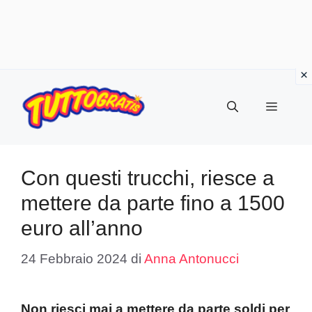
Vai
al
Menu
contenuto
Con questi trucchi, riesce a
mettere da parte fino a 1500
euro all’anno
24 Febbraio 2024
di
Anna Antonucci
Non riesci mai a mettere da parte soldi per