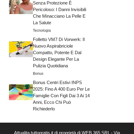
Senza Protezione È
Pericoloso: I Danni Invisibili
Che Minacciano La Pelle E
La Salute
Tecnologia
Folletto VM7 Di Vorwerk: Il
Nuovo Aspirabriciole
Compatto, Potente E Dal
Design Elegante Per La
Pulizia Quotidiana
Bonus
Bonus Centri Estivi INPS
2025: Fino A 400 Euro Per Le
Famiglie Con Figli Dai 3 Ai 14
Anni, Ecco Chi Può
Richiederlo
Attualita.tuttogratis.it di proprietà di WEB 365 SRL - Via