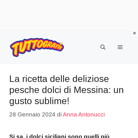
Vai
al
Menu
contenuto
La ricetta delle deliziose
pesche dolci di Messina: un
gusto sublime!
28 Gennaio 2024
di
Anna Antonucci
Si sa, i dolci siciliani sono quelli più